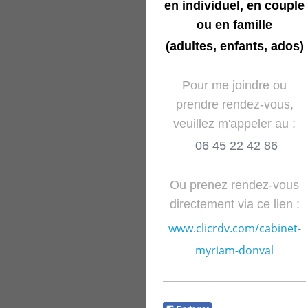
en individuel, en couple
ou en famille
(adultes, enfants, ados)
Pour me joindre ou
prendre rendez-vous,
veuillez m'appeler au :
06 45 22 42 86
Ou prenez rendez-vous
directement via ce lien :
www.clicrdv.com/cabinet-
myriam-donval