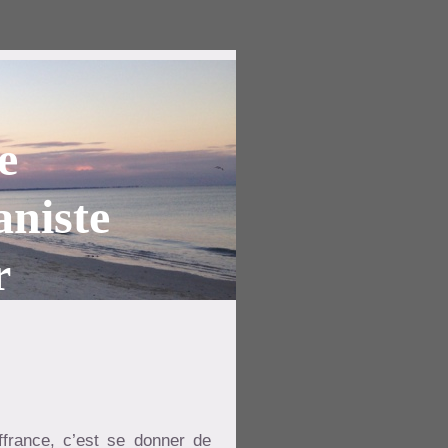
e
niste
r
ffrance, c’est se donner de